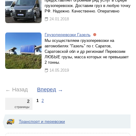
предоставляет огромный ряд услуг в сфере
грузоперевозок. Доставим груз в любую точку
РФ. Надежно. Качественно. Оперативно
24.01.2018
Грузоперевозки Газель
Мы осуществляем грузоперевозки на
автомобилях "Газель" по г. Саратов,
Саратовской обл и др регионам! Перевозим
ЛЮБЫЕ грузы, масса которых не превышает
2 тонны.
14.05.2019
←
Назад
Вперед
→
1
2
2
страницы
Транспорт и перевозки