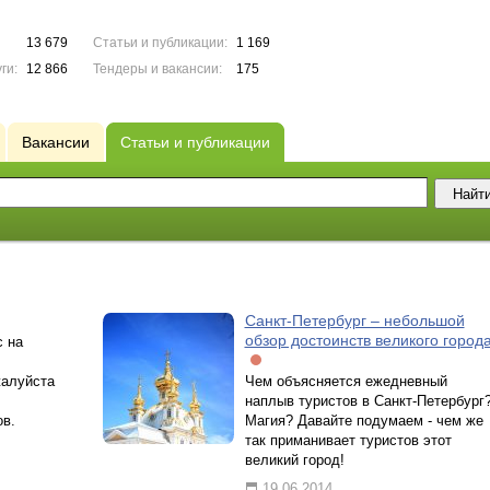
13 679
Статьи и публикации:
1 169
ги:
12 866
Тендеры и вакансии:
175
Вакансии
Статьи и публикации
Санкт-Петербург – небольшой
обзор достоинств великого город
 на
жалуйста
Чем объясняется ежедневный
наплыв туристов в Санкт-Петербург
ов.
Магия? Давайте подумаем - чем же
так приманивает туристов этот
великий город!
19.06.2014