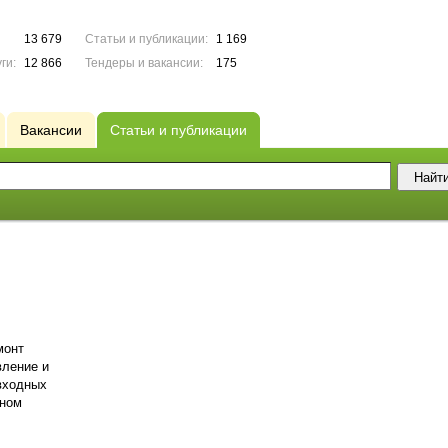
13 679
Статьи и публикации:
1 169
ги:
12 866
Тендеры и вакансии:
175
Вакансии
Статьи и публикации
монт
вление и
входных
оном