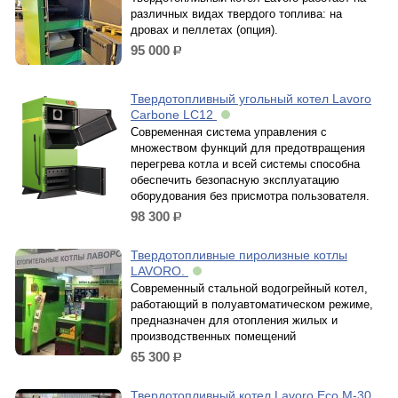
различных видах твердого топлива: на
дровах и пеллетах (опция).
95 000
р.
Твердотопливный угольный котел Lavoro
Carbone LC12
Современная система управления с
множеством функций для предотвращения
перегрева котла и всей системы способна
обеспечить безопасную эксплуатацию
оборудования без присмотра пользователя.
98 300
р.
Твердотопливные пиролизные котлы
LAVORO.
Современный стальной водогрейный котел,
работающий в полуавтоматическом режиме,
предназначен для отопления жилых и
производственных помещений
65 300
р.
Твердотопливный котел Lavoro Eco M-30