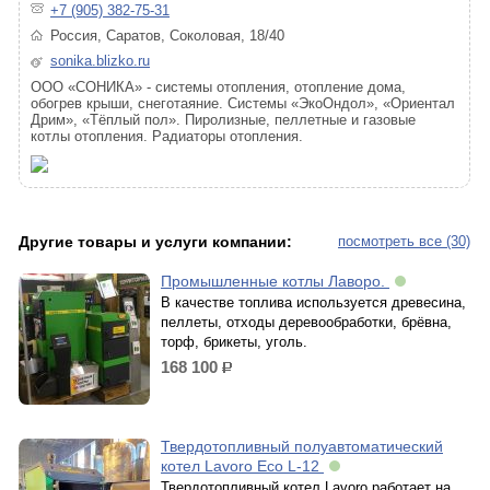
+7 (905) 382-75-31
Россия, Саратов, Соколовая, 18/40
sonika.blizko.ru
ООО «СОНИКА» - системы отопления, отопление дома,
обогрев крыши, снеготаяние. Системы «ЭкоОндол», «Ориентал
Дрим», «Тёплый пол». Пиролизные, пеллетные и газовые
котлы отопления. Радиаторы отопления.
Другие товары и услуги компании:
посмотреть все (30)
Промышленные котлы Лаворо.
В качестве топлива используется древесина,
пеллеты, отходы деревообработки, брёвна,
торф, брикеты, уголь.
168 100
р.
Твердотопливный полуавтоматический
котел Lavoro Eco L-12
Твердотопливный котел Lavoro работает на