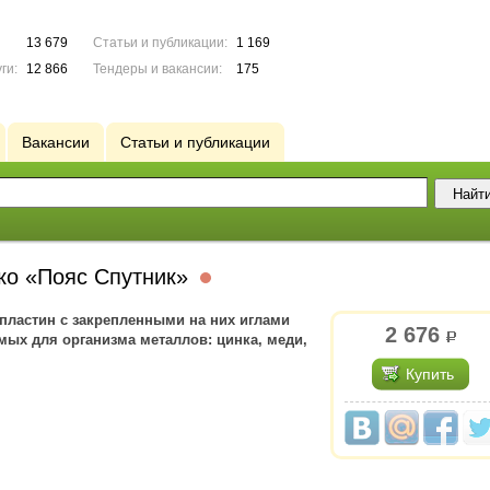
13 679
Статьи и публикации:
1 169
ги:
12 866
Тендеры и вакансии:
175
Вакансии
Статьи и публикации
ко «Пояс Спутник»
пластин с закрепленными на них иглами
2 676
р.
ых для организма металлов: цинка, меди,
Купить