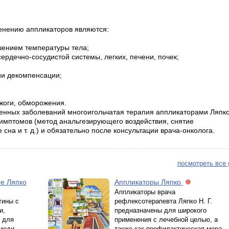
енению аппликаторов являются:
шением температуры тела;
рдечно-сосудистой системы, легких, печени, почек;
ии декомпенсации;
жоги, обморожения.
венных заболеваний многоигольчатая терапия аппликаторами Ляпк
имптомов (метод анальгезирующего воздействия, снятие
на и т. д.) и обязательно после консультации врача-онколога.
посмотреть все 
е Ляпко
Аппликаторы Ляпко
Аппликаторы врача
тины с
рефлексотерапевта Ляпко Н. Г.
и,
предназначены для широкого
 для
применения с лечебной целью, а
меди,
также как профилактическая мера.