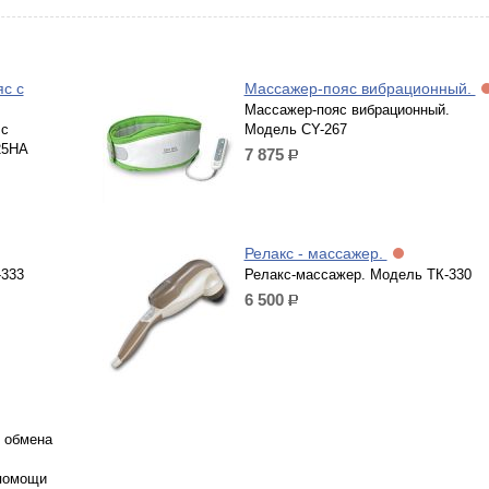
с с
Массажер-пояс вибрационный.
Массажер-пояс вибрационный.
 с
Модель CY-267
25HА
7 875
р.
Релакс - массажер.
-333
Релакс-массажер. Модель TК-330
6 500
р.
 обмена
 помощи