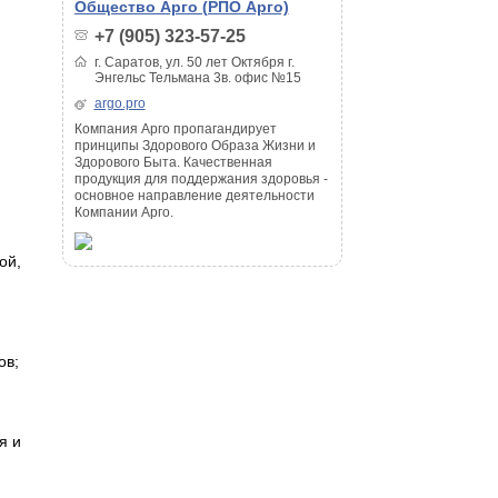
Общество Арго (РПО Арго)
+7 (905) 323-57-25
г. Саратов, ул. 50 лет Октября г.
Энгельс Тельмана 3в. офис №15
argo.pro
Компания Арго пропагандирует
принципы Здорового Образа Жизни и
Здорового Быта. Качественная
продукция для поддержания здоровья -
основное направление деятельности
Компании Арго.
ой,
ов;
я и