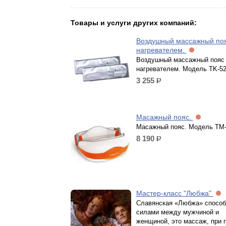
Товары и услуги других компаний:
Воздушный массажный поя
нагревателем.
Воздушный массажный пояс
нагревателем. Модель TK-5
3 255
р.
Масажный пояс.
Масажный пояс. Модель TM
8 190
р.
Мастер-класс "Любжа"
Славянская «Любжа» способ
силами между мужчиной и
женщиной, это массаж, при