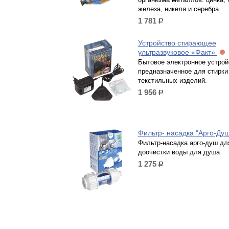
железа, никеля и серебра.
1 781
р.
Устройство стирающее
ультразвуковое «Факт»
Бытовое электронное устрой
предназначенное для стирки
текстильных изделий.
1 956
р.
Фильтр- насадка "Арго-Ду
Фильтр-насадка арго-душ дл
доочистки воды для душа
1 275
р.