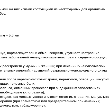
нными на них иглами состоящими из необходимых для организма
ебра
игл – 5,8 мм
ус, нормализует сон и обмен веществ, улучшает настроение;
ктике заболеваний желудочно-кишечного тракта, сердечно-сосудист
х расстройств у мужчин и женщин; при лечении гинекологических
лительных явлений, нарушений овариально-менструального цикла
ния после черепно-мозговых травм, переломов, операций, инсульт
ышцах, головные боли;
 баланса, обменных процессов при эндокринных заболеваниях
 необходимые килограммы);
методов, как массаж, ушная и классическая иглотерапия, мануальна
терапия (при совместном или предварительном применении);
алкоголизм, табакокурение);