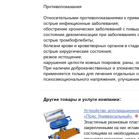
Противопоказания
Относительными противопоказаниями к прим
острые инфекционные заболевания;
обострение хронических заболеваний с повы
состояние декомпенсации при заболеваниях се
острые тромбофлебиты;
болезни крови и кроветворных органов в стад
острые хирургические состояния;
резкое истощение;
нарушения целости кожных покровов: раны, о
При наличии доброкачественных и злокачест
применяется только для лечения отдельных с
психоэмоционального напряжения, улучшение с
Другие товары и услуги компании:
Устройство аппликационно
«Пояс Универсальный»
Эластичные резиновые плас
закрепленными на них иглам
состоящими из необходимых
организма металлов: цинка, 