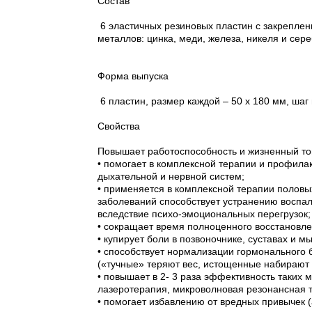
Состав
6 эластичных резиновых пластин с закрепле
металлов: цинка, меди, железа, никеля и сер
Форма выпуска
6 пластин, размер каждой – 50 х 180 мм, шаг 
Свойства
Повышает работоспособность и жизненный тон
• помогает в комплексной терапии и профила
дыхательной и нервной систем;
• применяется в комплексной терапии половы
заболеваний способствует устранению воспа
вследствие психо-эмоциональных перегрузок;
• сокращает время полноценного восстановле
• купирует боли в позвоночнике, суставах и м
• способствует нормализации гормонального
(«тучные» теряют вес, истощенные набирают
• повышает в 2- 3 раза эффективность таких 
лазеротерапия, микроволновая резонансная 
• помогает избавлению от вредных привычек (