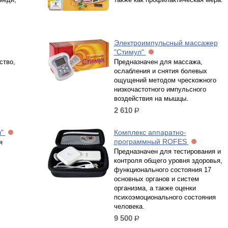
Электроимпульсный массажер
"Стимул"
ство,
Предназначен для массажа,
ослабления и снятия болевых
ощущений методом чрескожного
низкочастотного импульсного
воздействия на мышцы.
2 610
р.
ш"
Комплекс аппаратно-
программный ROFES
я
Предназначен для тестирования и
контроля общего уровня здоровья,
функционального состояния 17
основных органов и систем
организма, а также оценки
психоэмоционального состояния
человека.
9 500
р.