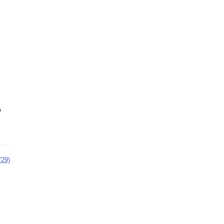
о
(29)