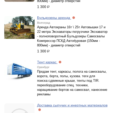
800мм) - диаметр отверстий
1 300
р.
Бульдозеры аренда
Волгоград
Аренда Автокраны 16т \ 25т Автовышки 17 и
22 метра Экскаваторы погрузчики Экскаватор
- полноповоротный Бульдозеры Самосвалы
Компрессор ПСКД Автобуровая (150мм -
800мм) - диаметр отверстий
1 300
р.
Тент каркас
Оренбург
Продам тент, каркасы, полога на самосвалы,
ворота, борта, полы, кузова. теги для
поиска:сдвижные крыши, тенты под TIR.
переоборудование спец. техники,
наращивание бортов на самосвал, нанесение
рекламы
Доставка сыпучих и инертных материалов