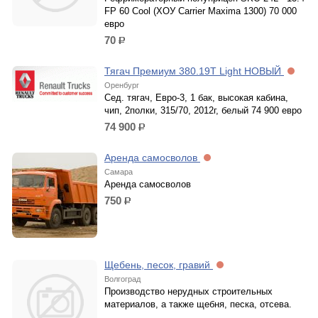
FP 60 Cool (ХОУ Carrier Maxima 1300) 70 000
евро
70
р.
Тягач Премиум 380.19Т Light НОВЫЙ
Оренбург
Сед. тягач, Евро-3, 1 бак, высокая кабина,
чип, 2полки, 315/70, 2012г, белый 74 900 евро
74 900
р.
Аренда самосволов
Самара
Аренда самосволов
750
р.
Щебень, песок, гравий
Волгоград
Производство нерудных строительных
материалов, а также щебня, песка, отсева.