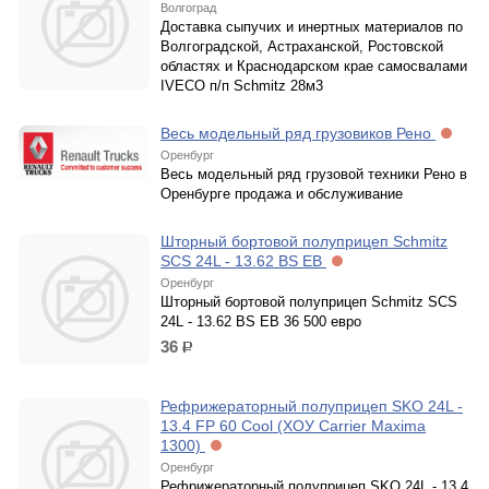
Волгоград
Доставка сыпучих и инертных материалов по
Волгоградской, Астраханской, Ростовской
областях и Краснодарском крае самосвалами
IVECO п/п Schmitz 28м3
Весь модельный ряд грузовиков Рено
Оренбург
Весь модельный ряд грузовой техники Рено в
Оренбурге продажа и обслуживание
Шторный бортовой полуприцеп Schmitz
SCS 24L - 13.62 BS EB
Оренбург
Шторный бортовой полуприцеп Schmitz SCS
24L - 13.62 BS EB 36 500 евро
36
р.
Рефрижераторный полуприцеп SKO 24L -
13.4 FP 60 Cool (ХОУ Carrier Maxima
1300)
Оренбург
Рефрижераторный полуприцеп SKO 24L - 13.4