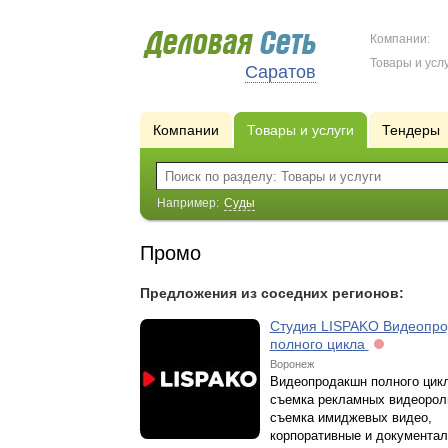
Компании:
Товары и услу
Саратов
Компании
Товары и услуги
Тендеры
Например:
Суды
Промо
Предложения из соседних регионов:
Студия LISPAKO Видеопр
полного цикла
Воронеж
Видеопродакшн полного цикл
съемка рекламных видеорол
съемка имиджевых видео,
корпоративные и документа