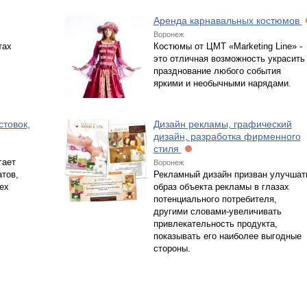
Аренда карнавальных костюмов
Воронеж
тах
Костюмы от ЦМТ «Marketing Line» -
это отличная возможность украсить
празднование любого события
яркими и необычными нарядами.
стовок,
Дизайн рекламы, графический
дизайн, разработка фирменного
стиля
гает
Воронеж
атов,
Рекламный дизайн призван улучшат
ех
образ объекта рекламы в глазах
потенциального потребителя,
другими словами-увеличивать
привлекательность продукта,
показывать его наиболее выгодные
стороны.