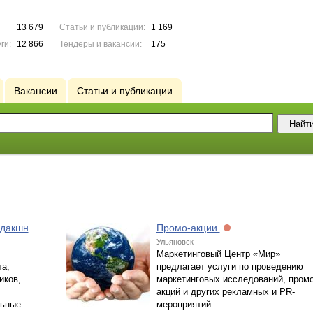
13 679
Статьи и публикации:
1 169
ги:
12 866
Тендеры и вакансии:
175
Вакансии
Статьи и публикации
одакшн
Промо-акции
Ульяновск
Маркетинговый Центр «Мир»
а,
предлагает услуги по проведению
иков,
маркетинговых исследований, промо
акций и других рекламных и PR-
льные
мероприятий.