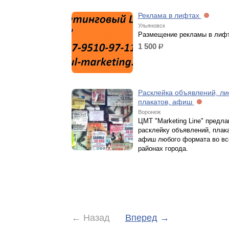
Реклама в лифтах
Ульяновск
Размещение рекламы в лиф
1 500
р.
Расклейка объявлений, ли
плакатов, афиш
Воронеж
ЦМТ "Marketing Line" предла
расклейку объявлений, плак
афиш любого формата во вс
районах города.
←
Назад
Вперед
→