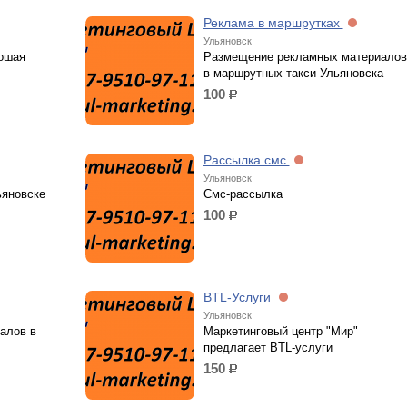
Реклама в маршрутках
Ульяновск
рошая
Размещение рекламных материалов
в маршрутных такси Ульяновска
100
р.
Рассылка смс
Ульяновск
ьяновске
Смс-рассылка
100
р.
BTL-Услуги
Ульяновск
алов в
Маркетинговый центр "Мир"
предлагает BTL-услуги
150
р.