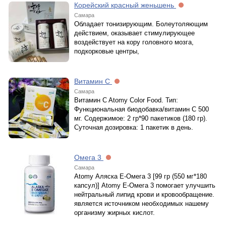
Корейский красный женьшень
Самара
Обладает тонизирующим. Болеутоляющим
действием, оказывает стимулирующее
воздействует на кору головного мозга,
подкорковые центры,
Витамин С
Самара
Витамин C Atomy Color Food. Тип:
Функциональная биодобавка/витамин С 500
мг. Содержимое: 2 гр*90 пакетиков (180 гр).
Суточная дозировка: 1 пакетик в день.
Омега 3
Самара
Atomy Аляска E-Омега 3 [99 гр (550 мг*180
капсул)] Atomy E-Омега 3 помогает улучшить
нейтральный липид крови и кровообращение.
является источником необходимых нашему
организму жирных кислот.