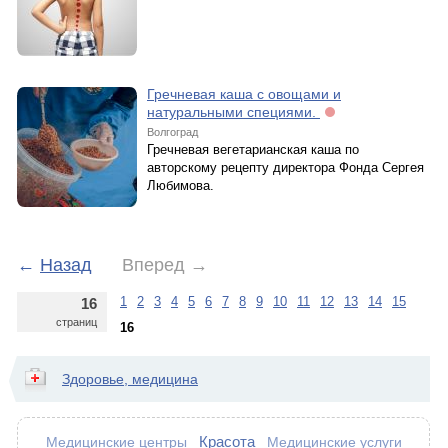
Гречневая каша с овощами и
натуральными специями.
Волгоград
Гречневая вегетарианская каша по
авторскому рецепту директора Фонда Сергея
Любимова.
←
Назад
Вперед
→
1
2
3
4
5
6
7
8
9
10
11
12
13
14
15
16
страниц
16
Здоровье, медицина
Красота
Медицинские центры
Медицинские услуги