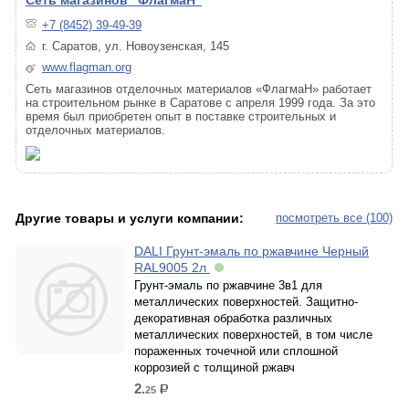
Сеть магазинов "ФлагмаН"
+7 (8452) 39-49-39
г. Саратов, ул. Новоузенская, 145
www.flagman.org
Сеть магазинов отделочных материалов «ФлагмаН» работает
на строительном рынке в Саратове с апреля 1999 года. За это
время был приобретен опыт в поставке строительных и
отделочных материалов.
Другие товары и услуги компании:
посмотреть все (100)
DALI Грунт-эмаль по ржавчине Черный
RAL9005 2л
Грунт-эмаль по ржавчине 3в1 для
металлических поверхностей. Защитно-
декоративная обработка различных
металлических поверхностей, в том числе
пораженных точечной или сплошной
коррозией c толщиной ржавч
2.
25
р.