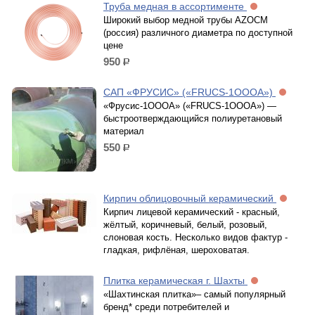
Труба медная в ассортименте
Широкий выбор медной трубы AZOCM
(россия) различного диаметра по доступной
цене
950
р.
САП «ФРУСИС» («FRUCS-1ОООА»)
«Фрусис-1ОООА» («FRUCS-1ОООА») —
быстроотверждающийся полиуретановый
материал
550
р.
Кирпич облицовочный керамический
Кирпич лицевой керамический - красный,
жёлтый, коричневый, белый, розовый,
слоновая кость. Несколько видов фактур -
гладкая, рифлёная, шероховатая.
Плитка керамическая г. Шахты
«Шахтинская плитка»– самый популярный
бренд* среди потребителей и