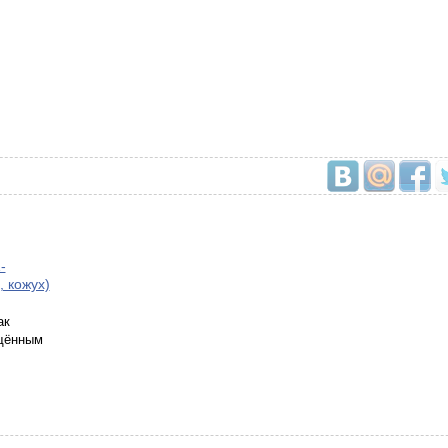
-
 кожух)
ак
щённым