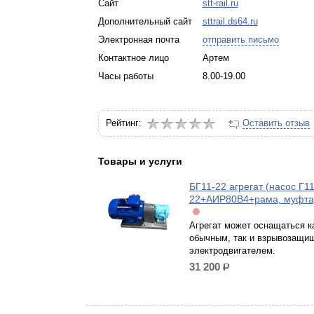
Сайт
stt-rail.ru
Дополнительный сайт
sttrail.ds64.ru
Электронная почта
отправить письмо
Контактное лицо
Артем
Часы работы
8.00-19.00
Рейтинг:
Оставить отзыв
Товары и услуги
БГ11-22 агрегат (насос Г11
22+АИР80В4+рама, муфта,
Агрегат может оснащаться к
обычным, так и взрывозащи
электродвигателем.
31 200
р.